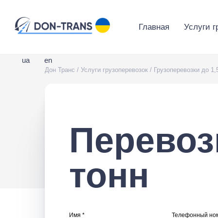
Главная
Услуги г
ua
en
Дон Транс
/
Услуги грузоперевозок
/
Грузоперевозки до 1,
Перевозк
тонн
Имя *
Телефонный ном