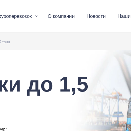
рузоперевозок
О компании
Новости
Наши
5 тонн
и до 1,5
ер *