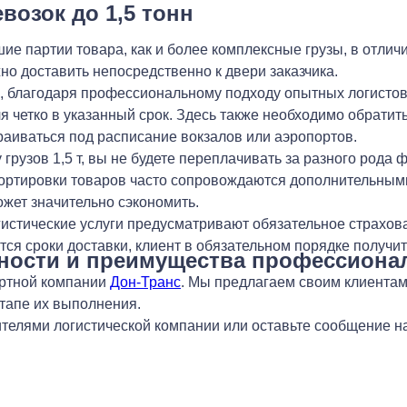
возок до 1,5 тонн
е партии товара, как и более комплексные грузы, в отличи
но доставить непосредственно к двери заказчика.
ы, благодаря профессиональному подходу опытных логистов
я четко в указанный срок. Здесь также необходимо обратить
раиваться под расписание вокзалов или аэропортов.
 грузов 1,5 т, вы не будете переплачивать за разного ро
ортировки товаров часто сопровождаются дополнительным
ожет значительно сэкономить.
истические услуги предусматривают обязательное страхован
вутся сроки доставки, клиент в обязательном порядке полу
енности и преимущества профессиона
ортной компании
Дон-Транс
. Мы предлагаем своим клиента
тапе их выполнения.
ителями логистической компании или оставьте сообщение н