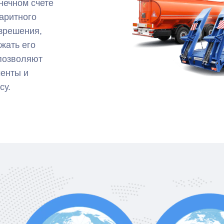
нечном счете
аритного
азрешения,
жать его
 позволяют
енты и
су.