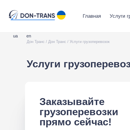
Главная
Услуги г
ua
en
Дон Транс
/
Дон Транс
/
Услуги грузоперевозок
Услуги грузоперево
Заказывайте
грузоперевозки
прямо сейчас!