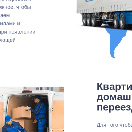
ожное, чтобы
ваем
вилами и
при появлении
рующей
Кварт
домаш
перее
Для того чтоб