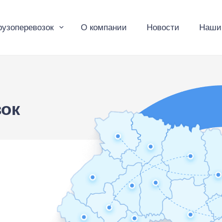
рузоперевозок
О компании
Новости
Наши
зок