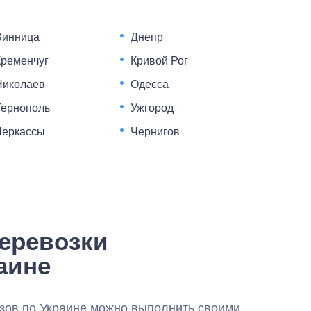
Винница
Днепр
Кременчуг
Кривой Рог
Николаев
Одесса
Тернополь
Ужгород
Черкассы
Чернигов
еревозки
аине
узов по Украине можно выполнить своими