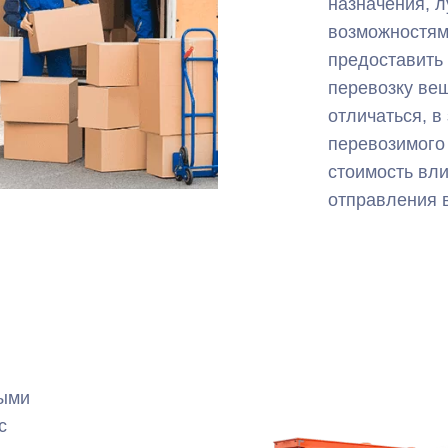
назначения, л
возможностям
предоставить
перевозку вещ
отличаться, в
перевозимого 
стоимость вли
отправления в
ными
с