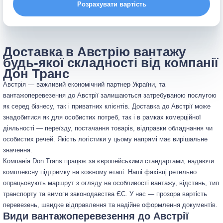
Розрахувати вартість
Доставка в Австрію вантажу
будь-якої складності від компанії
Дон Транс
Австрія — важливий економічний партнер України, та
вантажоперевезення до Австрії залишаються затребуваною послугою
як серед бізнесу, так і приватних клієнтів. Доставка до Австрії може
знадобитися як для особистих потреб, так і в рамках комерційної
діяльності — переїзду, постачання товарів, відправки обладнання чи
особистих речей. Якість логістики у цьому напрямі має вирішальне
значення.
Компанія Don Trans працює за європейськими стандартами, надаючи
комплексну підтримку на кожному етапі. Наші фахівці ретельно
опрацьовують маршрут з огляду на особливості вантажу, відстань, тип
транспорту та вимоги законодавства ЄС. У нас — прозора вартість
перевезень, швидке відправлення та надійне оформлення документів.
Види вантажоперевезення до Австрії