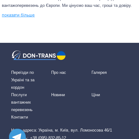
вантажоперевезень до Європи. Ми цінуємо ваш час, гроші та довіру.
показати більше
Переїзди по
Про нас
Галерея
Україні та за
кордон
Послуги
Новини
Ціни
вантажних
перевезень
Контакти
Наша адреcа: Україна, м. Київ, вул. Ломоносова 46/1
Дзвоніть:
+38 (095) 832-85-12,