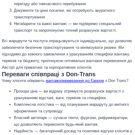
переїзду або тимчасового перебування.
Документи та цінні посилки, які потребують акуратного
транспортування.
Негабаритні та важкі вантажі — ми підберемо спеціальний
транспорт та запропонуємо точний розрахунок вартості.
Всі маршрути та послуги опрацьовуються індивідуально, що дозволяє
забезпечити безпечне транспортування та мінімізувати ризики. Ми
підходимо до кожного замовлення з урахуванням специфіки вантажу,
термінів та бюджету, пропонуючи оптимальні вантажні перевезення до
Австрії для приватних та корпоративних клієнтів.
Переваги співпраці з Don-Trans
Чому клієнти обирають
вантажоперевезення до Європи
з Don Trans?
Прозора ціна — ви відразу отримуєте розрахунок вартості з
урахуванням відстані, ваги, термінів та специфіки.
Комплексна логістика — від планування маршруту до митного
оформлення та супроводу.
Власний автопарк — сучасні тенти, фургони, рефрижератори,
що дозволяють перевозити будь-який вантаж.
Надійність — багаторічний досвід та позитивні відгуки клієнтів у