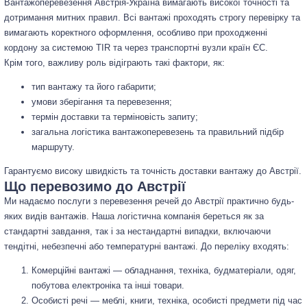
Вантажоперевезення Австрія-Україна вимагають високої точності та
дотримання митних правил. Всі вантажі проходять строгу перевірку та
вимагають коректного оформлення, особливо при проходженні
кордону за системою TIR та через транспортні вузли країн ЄС.
Крім того, важливу роль відіграють такі фактори, як:
тип вантажу та його габарити;
умови зберігання та перевезення;
термін доставки та терміновість запиту;
загальна логістика вантажоперевезень та правильний підбір
маршруту.
Гарантуємо високу швидкість та точність доставки вантажу до Австрії.
Що перевозимо до Австрії
Ми надаємо послуги з перевезення речей до Австрії практично будь-
яких видів вантажів. Наша логістична компанія береться як за
стандартні завдання, так і за нестандартні випадки, включаючи
тендітні, небезпечні або температурні вантажі. До переліку входять:
Комерційні вантажі — обладнання, техніка, будматеріали, одяг,
побутова електроніка та інші товари.
Особисті речі — меблі, книги, техніка, особисті предмети під час