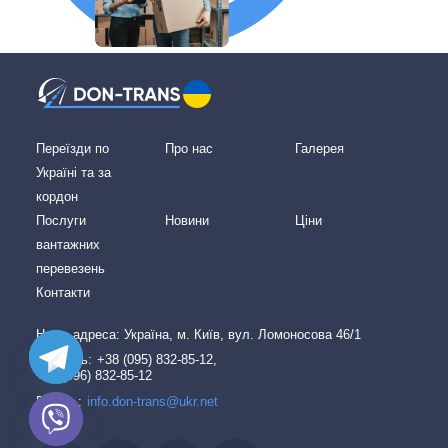
Переїзди по
Про нас
Галерея
Україні та за
кордон
Послуги
Новини
Ціни
вантажних
перевезень
Контакти
Наша адреcа: Україна, м. Київ, вул. Ломоносова 46/1
Дзвоніть:
+38 (095) 832-85-12,
+38 (096) 832-85-12
Пишіть:
info.don-trans@ukr.net