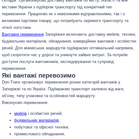
складів. Організовуємо доставку вантажів по місту, області та між
містами України з підбором транспорту під конкретний тип
перевезення. Працюємо як з невеликими відправленнями, так і з
великими партіями товару, що потребують окремого транспорту та
чіткої логістики.
Вантажні перевезення
Запоріжжя включають доставку меблів, техніки,
будівельних матеріалів, обладнання, комерційних вантажів і особистих
речей. Для міжміських маршрутів підбираємо оптимальний напрямок,
щоб скоротити час у дорозі та уникнути зайвих витрат. За потреби
доступні послуги вантажників, експедирування та супровід
перевезення.
Які вантажі перевозимо
Don-Trans організовує перевезення різних категорій вантажів у
Запоріжжі та по Україні. Підбираємо транспорт залежно від ваги,
об’єму, типу упаковки та особливостей маршруту.
Виконуємо перевезення:
меблів
і особистих речей;
будівельних матеріалів
;
побутової та офісної техніки;
промислового обладнання;