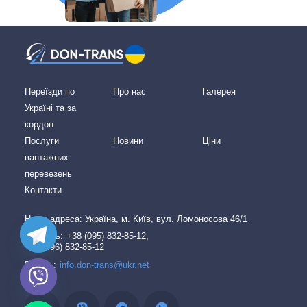
Переїзди по
Про нас
Галерея
Україні та за
кордон
Послуги
Новини
Ціни
вантажних
перевезень
Контакти
Наша адреcа: Україна, м. Київ, вул. Ломоносова 46/1
Дзвоніть:
+38 (095) 832-85-12,
+38 (096) 832-85-12
Пишіть:
info.don-trans@ukr.net