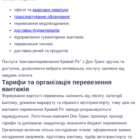
офісні та
квартирні переїзди
;
транспортування обладнання
;
перевезення медобладнання;
доставка будматеріалів
;
відправлення гуманітарних вантажів;
перевезення техніки;
доставка речей та продуктів.
Послуга “вантажоперевезення Кривий Ріг” з Дон Транс зручна та
доступна, дозволяючи вибрати оптимальну послугу залежно від
завдань клієнта.
Тарифи та організація перевезення
вантажів
Формування вартості перевезень залежить від обсягу, категорії
вантажу, довжини маршруту та обраного автотранспорту, тому ціни на
вантажні перевезення Кривий Ріг завжди розраховуються
індивідуально. Логістична компанія Don Транс пропонує прозорі
тарифи та допомагає заздалегідь визначити бюджет перевезення.
Організація включає кілька послідовних етапів: оформлення заявки,
погодження напрямків, підготовку вантажу, підбір автотранспорту та