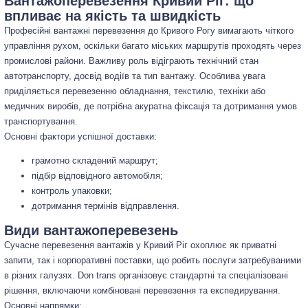
Вантажоперевезення Кривий Ріг: що
впливає на якість та швидкість
Професійні вантажні перевезення до Кривого Рогу вимагають чіткого
управління рухом, оскільки багато міських маршрутів проходять через
промислові райони. Важливу роль відіграють технічний стан
автотранспорту, досвід водіїв та тип вантажу. Особлива увага
приділяється перевезенню обладнання, текстилю, техніки або
медичних виробів, де потрібна акуратна фіксація та дотримання умов
транспортування.
Основні фактори успішної доставки:
грамотно складений маршрут;
підбір відповідного автомобіля;
контроль упаковки;
дотримання термінів відправлення.
Види вантажоперевезень
Сучасне перевезення вантажів у Кривий Ріг охоплює як приватні
запити, так і корпоративні поставки, що робить послуги затребуваними
в різних галузях. Don trans організовує стандартні та спеціалізовані
рішення, включаючи комбіновані перевезення та експедирування.
Основні напрямки: